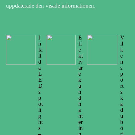
uppdaterade den visade informationen.
I
E
V
n
ff
il
fä
e
k
ll
kt
e
d
iv
n
a
ar
s
L
e
p
E
k
o
D
u
rt
s
n
s
p
d
k
ot
h
a
li
a
d
g
nt
u
ht
er
b
s
in
ö
–
g
rj