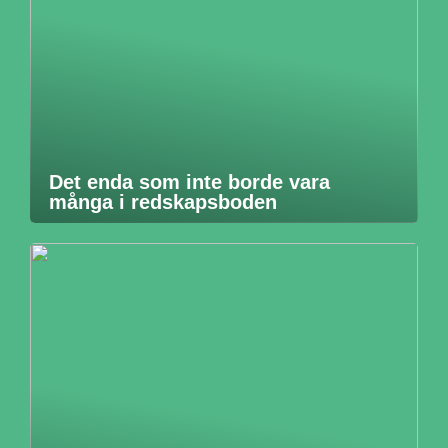
Det enda som inte borde vara
många i redskapsboden