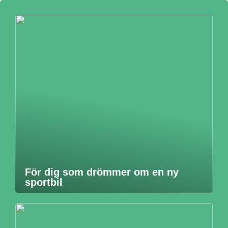
För dig som drömmer om en ny
sportbil