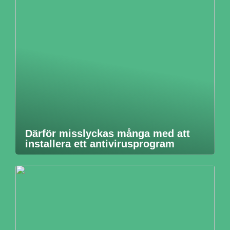
Därför misslyckas många med att
installera ett antivirusprogram