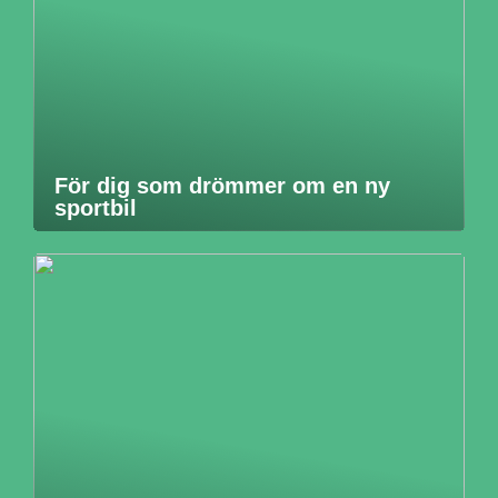
För dig som drömmer om en ny
sportbil