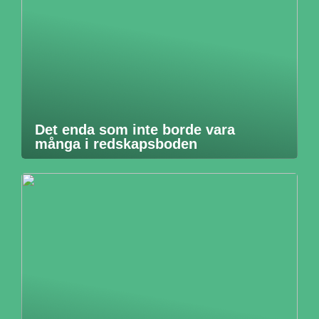
Det enda som inte borde vara
många i redskapsboden