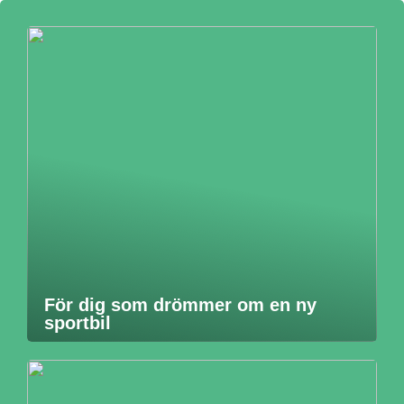
För dig som drömmer om en ny
sportbil