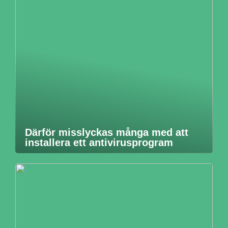
Därför misslyckas många med att
installera ett antivirusprogram