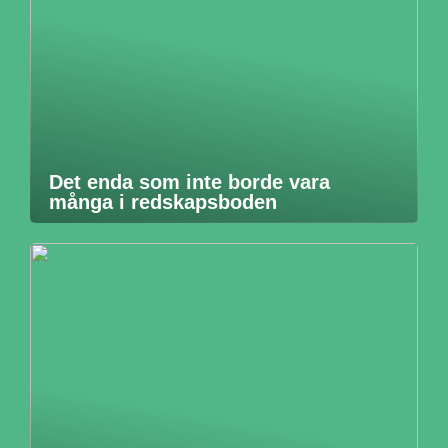
Det enda som inte borde vara
många i redskapsboden