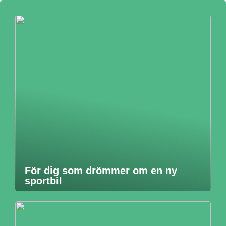
För dig som drömmer om en ny
sportbil