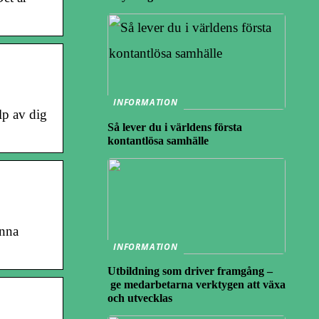
INFORMATION
lp av dig
Så lever du i världens första
kontantlösa samhälle
unna
INFORMATION
Utbildning som driver framgång –
ge medarbetarna verktygen att växa
och utvecklas