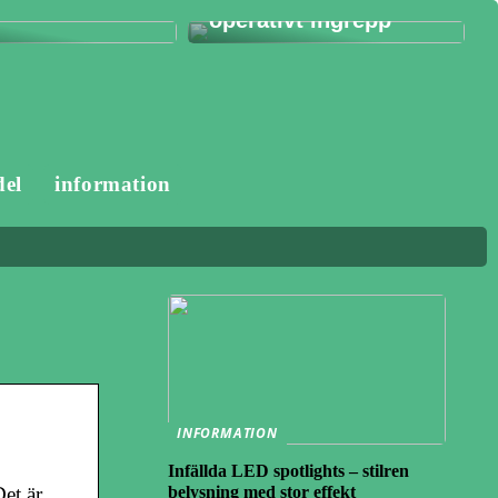
operativt ingrepp
del
information
INFORMATION
Infällda LED spotlights – stilren
et är
belysning med stor effekt