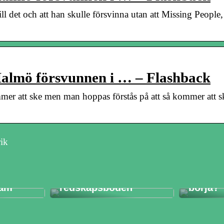
l det och att han skulle försvinna utan att Missing People,
 Malmö försvunnen i … – Flashback
ommer att ske men man hoppas förstås på att så kommer att 
rik
ckas
t
Det enda som inte
borde vara många i
Vilken 
ram
redskapsboden
börja?