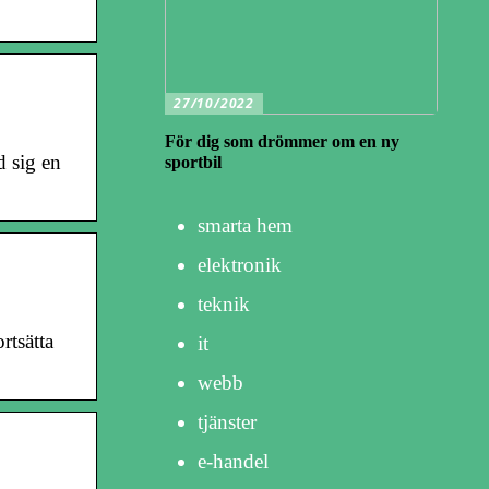
27/10/2022
För dig som drömmer om en ny
d sig en
sportbil
smarta hem
elektronik
teknik
rtsätta
it
webb
tjänster
e-handel