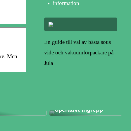
information
En guide till val av bästa sous
vide och vakuumförpackare på
ske. Men
Jula
Bli av med din
sport ska du
snarkning med ett
operativt ingrepp