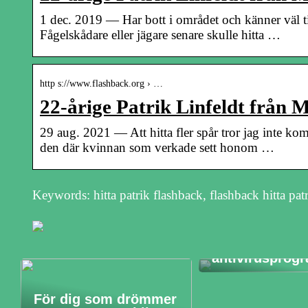
1 dec. 2019 — Har bott i området och känner väl til
Fågelskådare eller jägare senare skulle hitta …
http s://www.flashback.org › …
22-årige Patrik Linfeldt från
29 aug. 2021 — Att hitta fler spår tror jag inte k
den där kvinnan som verkade sett honom …
Keywords: hitta patrik flashback, flashback hitta pat
Därför missly
många med at
installera ett
antivirusprog
För dig som drömmer