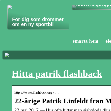
antivirusprog
För dig som drömmer
om en ny sportbil
smarta hem
el
Hitta patrik flashback
http s://www.flashback.org › …
22-årige Patrik Linfeldt från
22 maj 2017 — Hur ofta hittar man självdöda djur