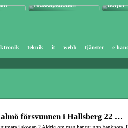
ram
redskapsboden
börja?
ektronik
teknik
it
webb
tjänster
e-han
 Malmö försvunnen i Hallsberg 22 …
 numera i skogen ? Aldrig om man har tur ngn benknota. D