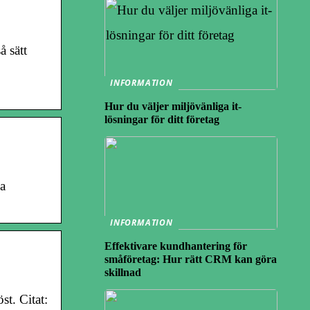
 sätt
INFORMATION
Hur du väljer miljövänliga it-
lösningar för ditt företag
a
INFORMATION
Effektivare kundhantering för
småföretag: Hur rätt CRM kan göra
skillnad
st. Citat: