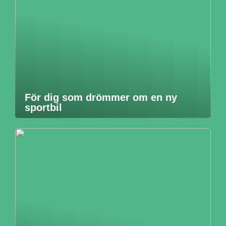
För dig som drömmer om en ny
sportbil