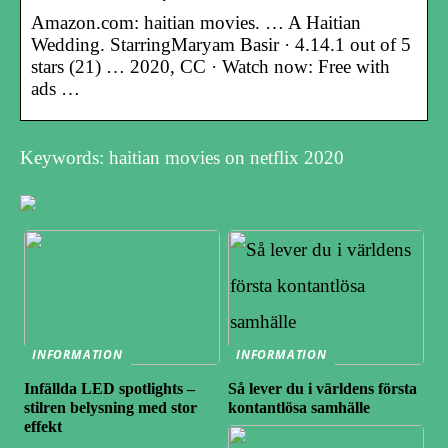
Amazon.com: haitian movies. … A Haitian
Wedding. StarringMaryam Basir · 4.14.1 out of 5
stars (21) … 2020, CC · Watch now: Free with
ads …
Keywords: haitian movies on netflix 2020
INFORMATION
INFORMATION
Infällda LED spotlights –
Så lever du i världens första
stilren belysning med stor
kontantlösa samhälle
effekt