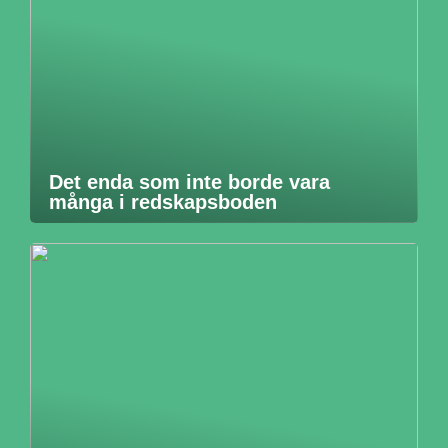
Det enda som inte borde vara
många i redskapsboden