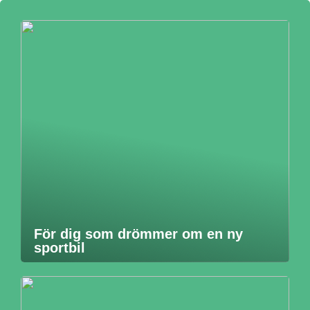
För dig som drömmer om en ny
sportbil