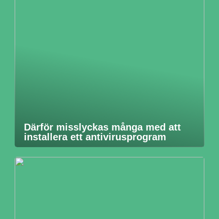
Därför misslyckas många med att
installera ett antivirusprogram