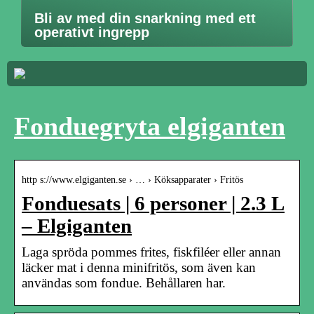
Bli av med din snarkning med ett
operativt ingrepp
Fonduegryta elgiganten
http s://www.elgiganten.se › … › Köksapparater › Fritös
Fonduesats | 6 personer | 2.3 L
– Elgiganten
Laga spröda pommes frites, fiskfiléer eller annan
läcker mat i denna minifritös, som även kan
användas som fondue. Behållaren har.