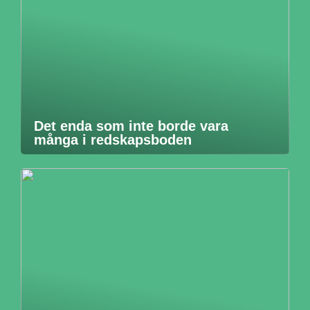
Det enda som inte borde vara
många i redskapsboden