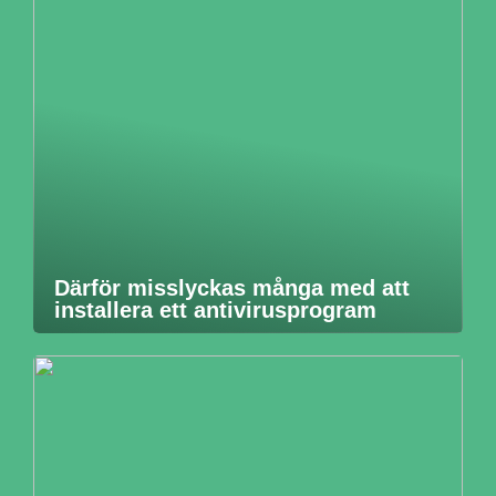
Därför misslyckas många med att
installera ett antivirusprogram