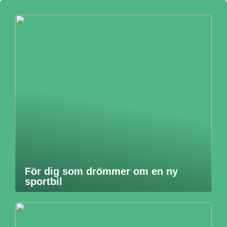
För dig som drömmer om en ny
sportbil