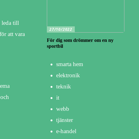
leda till
27/10/2022
ör att vara
För dig som drömmer om en ny
sportbil
smarta hem
elektronik
ltema
teknik
 och
it
webb
tjänster
e-handel