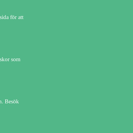
ida för att
ätskor som
en. Besök