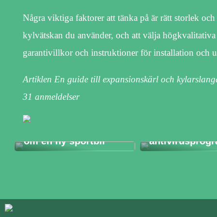
Några viktiga faktorer att tänka på är rätt storlek oc
kylvätskan du använder, och att välja högkvalitativa p
garantivillkor och instruktioner för installation och 
Artiklen En guide till expansionskärl och kylarslan
31
anmeldelser
Därför missly
många med at
För dig som drömmer
installera ett
om en ny sportbil
antivirusprog