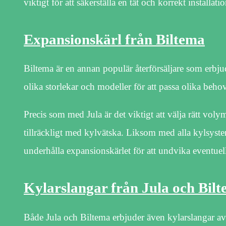
viktigt för att säkerställa en tät och korrekt installatio
Expansionskärl från Biltema
Biltema är en annan populär återförsäljare som erbju
olika storlekar och modeller för att passa olika beho
Precis som med Jula är det viktigt att välja rätt voly
tillräckligt med kylvätska. Liksom med alla kylsyst
underhålla expansionskärlet för att undvika eventue
Kylarslangar från Jula och Bil
Både Jula och Biltema erbjuder även kylarslangar av 