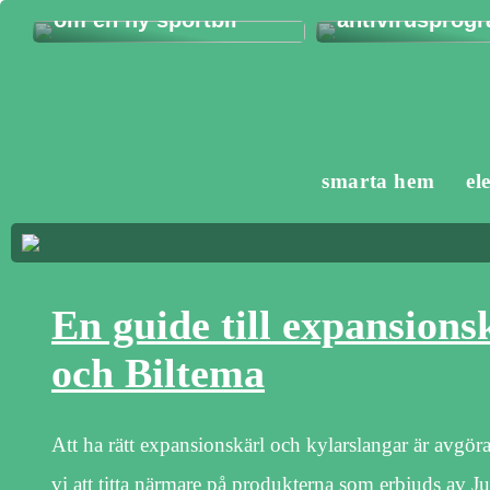
om en ny sportbil
antivirusprog
smarta hem
el
En guide till expansions
och Biltema
Att ha rätt expansionskärl och kylarslangar är avgör
vi att titta närmare på produkterna som erbjuds av Ju