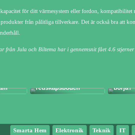
h kapacitet för ditt värmesystem eller fordon, kompatibilitet
rodukter från pålitliga tillverkare. Det är också bra att kon
underhåll.
gar från Jula och Biltema har i gennemsnit fået
4.6
stjerner
ckas
t
Det enda som inte
borde vara många i
Vilken 
ram
redskapsboden
börja?
Smarta Hem
Elektronik
Teknik
IT