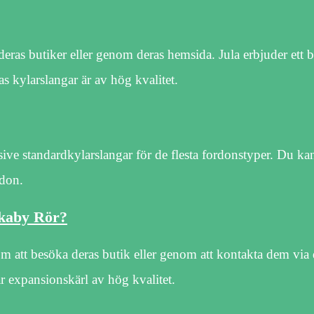
ras butiker eller genom deras hemsida. Jula erbjuder ett b
s kylarslangar är av hög kvalitet.
lusive standardkylarslangar för de flesta fordonstyper. Du k
rdon.
nkaby Rör?
att besöka deras butik eller genom att kontakta dem via 
 expansionskärl av hög kvalitet.