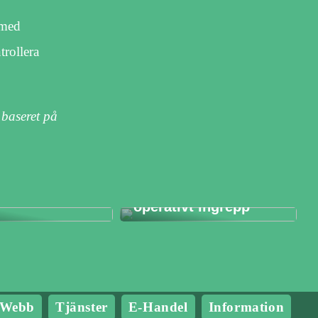
 med
trollera
 baseret på
Bli av med din
sport ska du
snarkning med ett
operativt ingrepp
Webb
Tjänster
E-Handel
Information