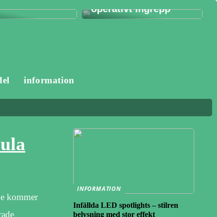
operativt ingrepp
del
information
Jula
INFORMATION
uide kommer
Infällda LED spotlights – stilren
rade
belysning med stor effekt