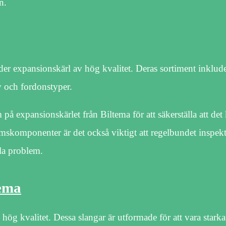
n.
der expansionskärl av hög kvalitet. Deras sortiment inklud
v och fordonstyper.
m på expansionskärlet från Biltema för att säkerställa att d
emskomponenter är det också viktigt att regelbundet inspek
lla problem.
tema
hög kvalitet. Dessa slangar är utformade för att vara stark