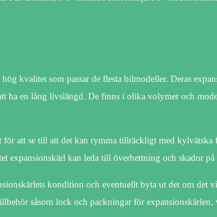
v hög kvalitet som passar de flesta bilmodeller. Deras expan
att ha en lång livslängd. De finns i olika volymer och model
 för att se till att det kan rymma tillräckligt med kylvätska f
litet expansionskärl kan leda till överhettning och skador p
nsionskärlets kondition och eventuellt byta ut det om det v
 tillbehör såsom lock och packningar för expansionskärlen, v