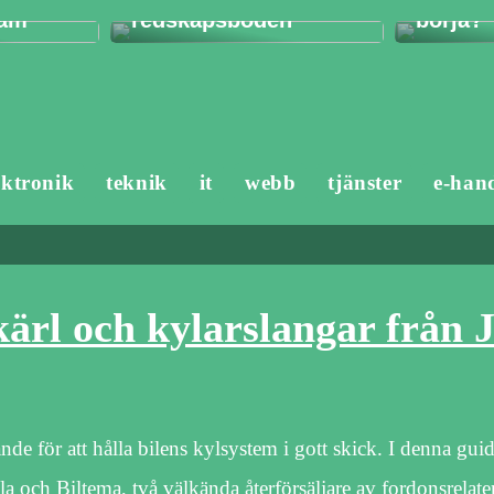
ram
redskapsboden
börja?
ektronik
teknik
it
webb
tjänster
e-han
kärl och kylarslangar från 
ande för att hålla bilens kylsystem i gott skick. I denna g
la och Biltema, två välkända återförsäljare av fordonsrelate