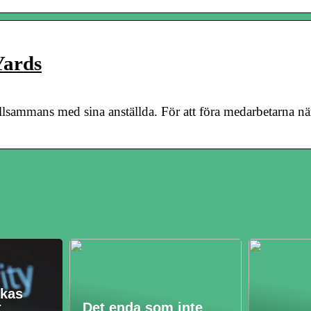
Yards
tillsammans med sina anställda. För att föra medarbetarna n
ckas
t
Det enda som inte