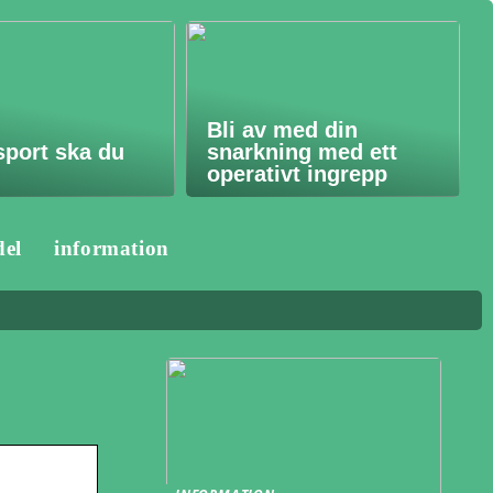
Bli av med din
sport ska du
snarkning med ett
operativt ingrepp
del
information