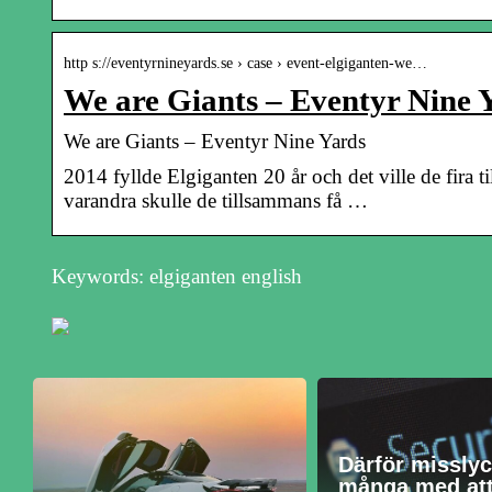
http s://eventyrnineyards.se › case › event-elgiganten-we…
We are Giants – Eventyr Nine 
We are Giants – Eventyr Nine Yards
2014 fyllde Elgiganten 20 år och det ville de fira 
varandra skulle de tillsammans få …
Keywords: elgiganten english
Därför missly
många med at