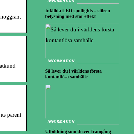
INFORMATION
Infällda LED spotlights – stilren
e noggrant
belysning med stor effekt
INFORMATION
vatkund
Så lever du i världens första
kontantlösa samhälle
its parent
INFORMATION
Utbildning som driver framgång –