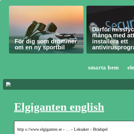
Därför missly
många med at
För dig som drömmer
installera ett
om en ny sportbil
antivirusprog
smarta hem
el
Elgiganten english
http s://www.elgiganten.se › … › Leksaker › Brädspel