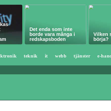
ckas
t
Det enda som inte
borde vara många i
Vilken 
ram
redskapsboden
börja?
ektronik
teknik
it
webb
tjänster
e-han