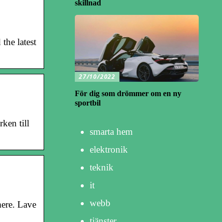
skillnad
the latest
27/10/2022
För dig som drömmer om en ny
sportbil
ken till
smarta hem
elektronik
teknik
it
webb
ere. Lave
tjänster