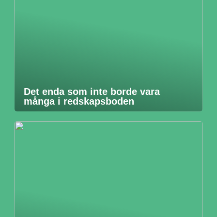
Det enda som inte borde vara
många i redskapsboden