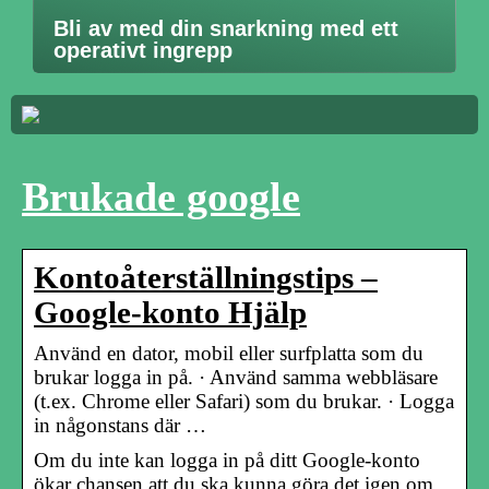
Bli av med din snarkning med ett
operativt ingrepp
Brukade google
Kontoåterställningstips –
Google-konto Hjälp
Använd en dator, mobil eller surfplatta som du
brukar logga in på. · Använd samma webbläsare
(t.ex. Chrome eller Safari) som du brukar. · Logga
in någonstans där …
Om du inte kan logga in på ditt Google-konto
ökar chansen att du ska kunna göra det igen om