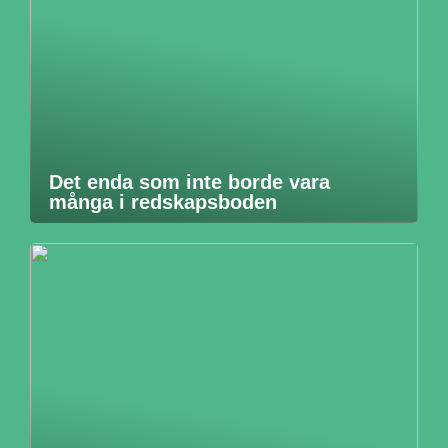
Det enda som inte borde vara
många i redskapsboden