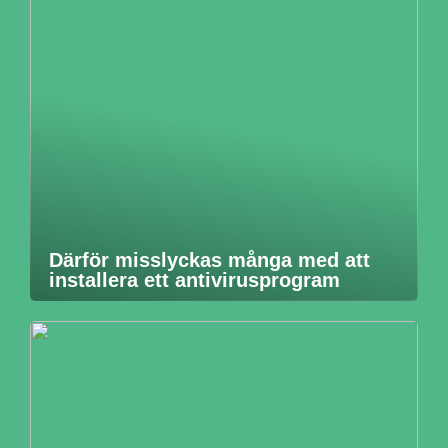
Därför misslyckas många med att
installera ett antivirusprogram