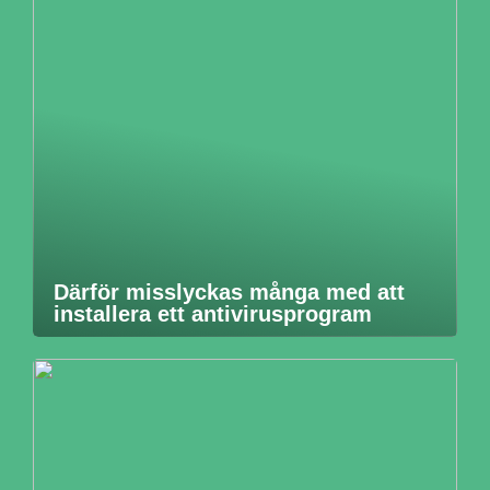
Därför misslyckas många med att
installera ett antivirusprogram