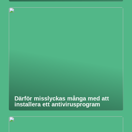
Därför misslyckas många med att
installera ett antivirusprogram