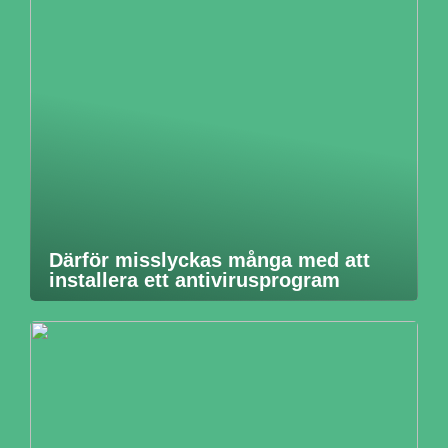
Därför misslyckas många med att
installera ett antivirusprogram