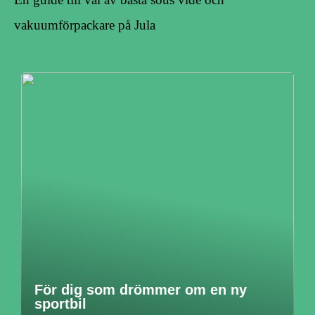
vakuumförpackare på Jula
För dig som drömmer om en ny
sportbil