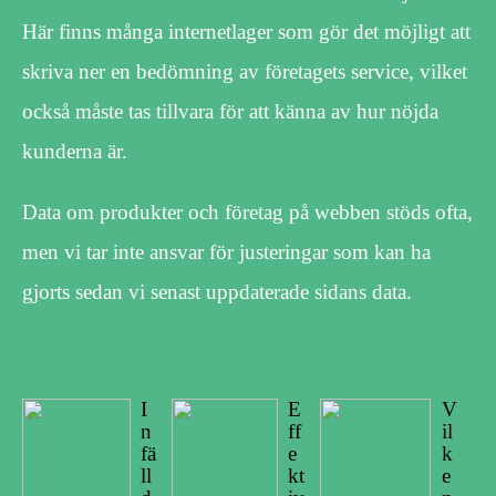
Här finns många internetlager som gör det möjligt att
skriva ner en bedömning av företagets service, vilket
också måste tas tillvara för att känna av hur nöjda
kunderna är.
Data om produkter och företag på webben stöds ofta,
men vi tar inte ansvar för justeringar som kan ha
gjorts sedan vi senast uppdaterade sidans data.
I
E
V
n
ff
il
fä
e
k
ll
kt
e