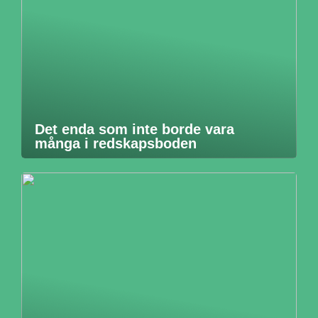
Det enda som inte borde vara
många i redskapsboden