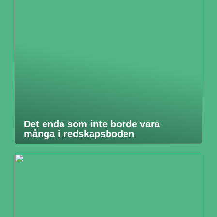
Det enda som inte borde vara
många i redskapsboden