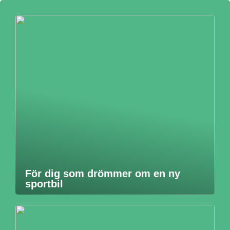
För dig som drömmer om en ny
sportbil